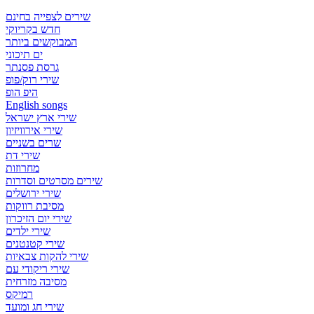
שירים לצפייה בחינם
חדש בקריוקי
המבוקשים ביותר
ים תיכוני
גרסת פסנתר
שירי רוק/פופ
היפ הופ
English songs
שירי ארץ ישראל
שירי אירוויזיון
שרים בשניים
שירי דת
מחרוזות
שירים מסרטים וסדרות
שירי ירושלים
מסיבת רווקות
שירי יום הזיכרון
שירי ילדים
שירי קטנטנים
שירי להקות צבאיות
שירי ריקודי עם
מסיבה מזרחית
רמיקס
שירי חג ומועד