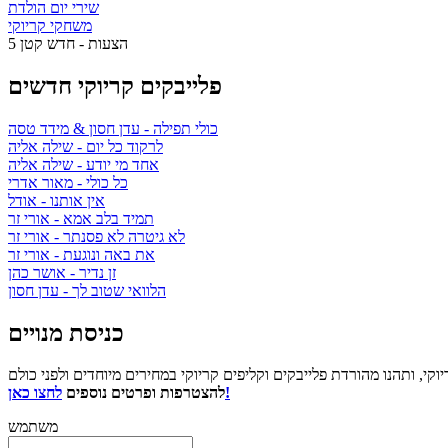
שירי יום הולדת
משחקי קריוקי
5 הצעות - חדש קטן
פלייבקים קריוקי חדשים
כולי תפילה
- עדן חסון & מידד טסה
לרקוד כל יום
- שילה אליה
אחד מי יודע
- שילה אליה
כל כולי
- מאור אדרי
אין אותנו
- אודל
תמיד בלב אמא
- אורי זר
לא גיטרה לא פסנתר
- אורי זר
את באה ונוגעת
- אורי זר
זן נדיר
- אושר כהן
הלוואי שטוב לך
- עדן חסון
כניסת מנויים
לחצו כאן!
להצטרפות ופרטים נוספים
משתמש