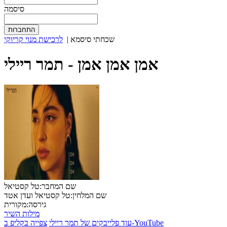
סיסמה
שכחתי סיסמא
|
לרכישת מנוי קריוקי
אמן אמן אמן -
תמר ריילי
שם המחבר:
טל קסטיאל
שם המלחין:
טל קסטיאל ועדן אטד
גירסה:
מקורית
מילות השיר
צפייה בקליפ ב-YouTube
עוד פלייבקים של תמר ריילי