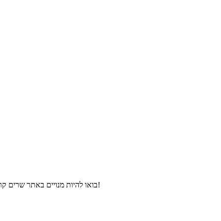
בואו להיות מנויים באתר שרים קריוקי, ותהנו מהורדת פלייבקים וקליפים קריוקי במחירים מיוחדים ולפני כולם!