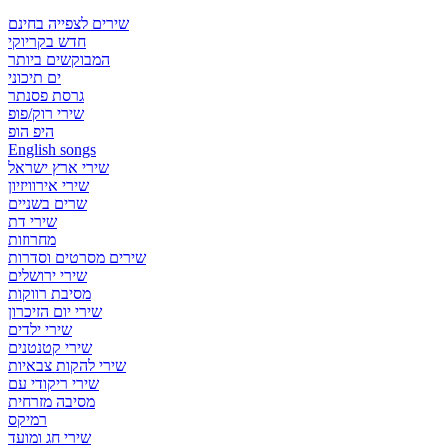
שירים לצפייה בחינם
חדש בקריוקי
המבוקשים ביותר
ים תיכוני
גרסת פסנתר
שירי רוק/פופ
היפ הופ
English songs
שירי ארץ ישראל
שירי אירוויזיון
שרים בשניים
שירי דת
מחרוזות
שירים מסרטים וסדרות
שירי ירושלים
מסיבת רווקות
שירי יום הזיכרון
שירי ילדים
שירי קטנטנים
שירי להקות צבאיות
שירי ריקודי עם
מסיבה מזרחית
רמיקס
שירי חג ומועד