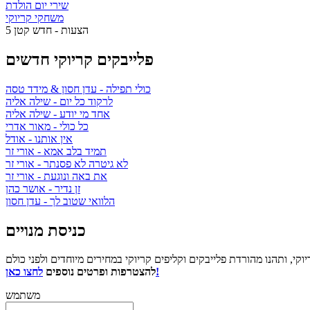
שירי יום הולדת
משחקי קריוקי
5 הצעות - חדש קטן
פלייבקים קריוקי חדשים
כולי תפילה
- עדן חסון & מידד טסה
לרקוד כל יום
- שילה אליה
אחד מי יודע
- שילה אליה
כל כולי
- מאור אדרי
אין אותנו
- אודל
תמיד בלב אמא
- אורי זר
לא גיטרה לא פסנתר
- אורי זר
את באה ונוגעת
- אורי זר
זן נדיר
- אושר כהן
הלוואי שטוב לך
- עדן חסון
כניסת מנויים
לחצו כאן!
להצטרפות ופרטים נוספים
משתמש