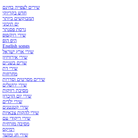
שירים לצפייה בחינם
חדש בקריוקי
המבוקשים ביותר
ים תיכוני
גרסת פסנתר
שירי רוק/פופ
היפ הופ
English songs
שירי ארץ ישראל
שירי אירוויזיון
שרים בשניים
שירי דת
מחרוזות
שירים מסרטים וסדרות
שירי ירושלים
מסיבת רווקות
שירי יום הזיכרון
שירי ילדים
שירי קטנטנים
שירי להקות צבאיות
שירי ריקודי עם
מסיבה מזרחית
רמיקס
שירי חג ומועד