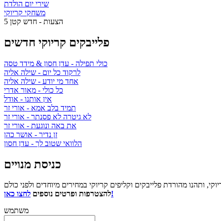
שירי יום הולדת
משחקי קריוקי
5 הצעות - חדש קטן
פלייבקים קריוקי חדשים
כולי תפילה
- עדן חסון & מידד טסה
לרקוד כל יום
- שילה אליה
אחד מי יודע
- שילה אליה
כל כולי
- מאור אדרי
אין אותנו
- אודל
תמיד בלב אמא
- אורי זר
לא גיטרה לא פסנתר
- אורי זר
את באה ונוגעת
- אורי זר
זן נדיר
- אושר כהן
הלוואי שטוב לך
- עדן חסון
כניסת מנויים
לחצו כאן!
להצטרפות ופרטים נוספים
משתמש