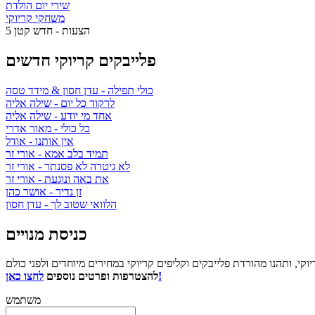
שירי יום הולדת
משחקי קריוקי
5 הצעות - חדש קטן
פלייבקים קריוקי חדשים
כולי תפילה
- עדן חסון & מידד טסה
לרקוד כל יום
- שילה אליה
אחד מי יודע
- שילה אליה
כל כולי
- מאור אדרי
אין אותנו
- אודל
תמיד בלב אמא
- אורי זר
לא גיטרה לא פסנתר
- אורי זר
את באה ונוגעת
- אורי זר
זן נדיר
- אושר כהן
הלוואי שטוב לך
- עדן חסון
כניסת מנויים
לחצו כאן!
להצטרפות ופרטים נוספים
משתמש