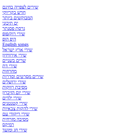
שירים לצפייה בחינם
חדש בקריוקי
המבוקשים ביותר
ים תיכוני
גרסת פסנתר
שירי רוק/פופ
היפ הופ
English songs
שירי ארץ ישראל
שירי אירוויזיון
שרים בשניים
שירי דת
מחרוזות
שירים מסרטים וסדרות
שירי ירושלים
מסיבת רווקות
שירי יום הזיכרון
שירי ילדים
שירי קטנטנים
שירי להקות צבאיות
שירי ריקודי עם
מסיבה מזרחית
רמיקס
שירי חג ומועד